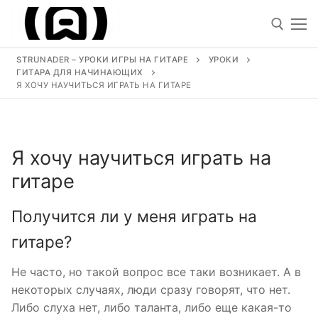
Перейти
к
содержимому
STRUNADER – УРОКИ ИГРЫ НА ГИТАРЕ
УРОКИ
ГИТАРА ДЛЯ НАЧИНАЮЩИХ
Искать
Я ХОЧУ НАУЧИТЬСЯ ИГРАТЬ НА ГИТАРЕ
Искать:
Я хочу научиться играть на
Уроки
гитаре
Песни под гитару
Получится ли у меня играть на
Ноты для гитары
гитаре?
Обучение
Не часто, но такой вопрос все таки возникает. А в
некоторых случаях, люди сразу говорят, что нет.
Виртуозы гитаристы
Либо слуха нет, либо таланта, либо еще какая-то