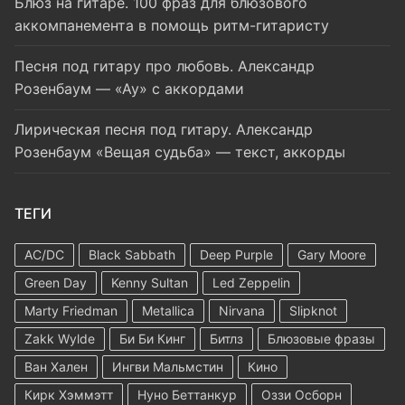
Блюз на гитаре. 100 фраз для блюзового
аккомпанемента в помощь ритм-гитаристу
Песня под гитару про любовь. Александр
Розенбаум — «Ау» с аккордами
Лирическая песня под гитару. Александр
Розенбаум «Вещая судьба» — текст, аккорды
ТЕГИ
AC/DC
Black Sabbath
Deep Purple
Gary Moore
Green Day
Kenny Sultan
Led Zeppelin
Marty Friedman
Metallica
Nirvana
Slipknot
Zakk Wylde
Би Би Кинг
Битлз
Блюзовые фразы
Ван Хален
Ингви Мальмстин
Кино
Кирк Хэммэтт
Нуно Беттанкур
Оззи Осборн