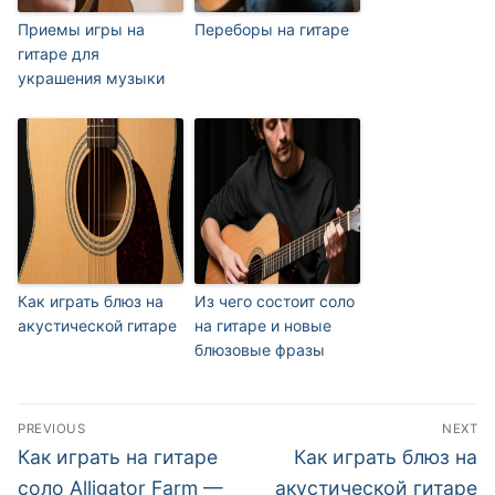
Приемы игры на
Переборы на гитаре
гитаре для
украшения музыки
Как играть блюз на
Из чего состоит соло
акустической гитаре
на гитаре и новые
блюзовые фразы
Навигация
PREVIOUS
NEXT
по
Previous
Next
Как играть на гитаре
Как играть блюз на
post:
post:
записям
соло Alligator Farm —
акустической гитаре