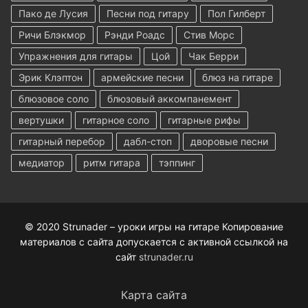
Пако де Лусия
Песни под гитару
Пол Гилберт
Ричи Блэкмор
Рэнди Роадс
Стив Морс
Упражнения для гитары
Цой
Чак Берри
Эрик Клэптон
армейские песни
блюз на гитаре
блюзовое соло
блюзовый аккомпанемент
вертушки
гитарное соло
гитарные рифы
гитарный перебор
дабл-стоп
дворовые песни
медиатор
ритм гитара
тэппинг
© 2020 Strunader – уроки игры на гитаре Копирование
материалов с сайта допускается с активной ссылкой на
сайт
strunader.ru
Карта сайта