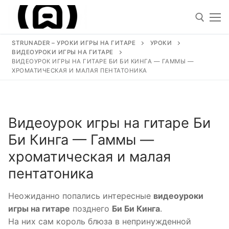
Перейти
к
содержимому
STRUNADER – УРОКИ ИГРЫ НА ГИТАРЕ
УРОКИ
ВИДЕОУРОКИ ИГРЫ НА ГИТАРЕ
Искать
ВИДЕОУРОК ИГРЫ НА ГИТАРЕ БИ БИ КИНГА — ГАММЫ —
ХРОМАТИЧЕСКАЯ И МАЛАЯ ПЕНТАТОНИКА
Искать:
Видеоурок игры на гитаре Би
Уроки
Би Кинга — Гаммы —
Песни под гитару
хроматическая и малая
Ноты для гитары
пентатоника
Обучение
Неожиданно попались интересные
видеоуроки
игры на гитаре
позднего
Би Би Кинга
.
Виртуозы гитаристы
На них сам король блюза в непринужденной