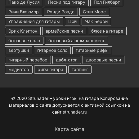
Пако де Лусия
Песни под гитару
Пол Гилберт
Ричи Блэкмор
Рэнди Роадс
Стив Морс
Упражнения для гитары
Цой
Чак Берри
Эрик Клэптон
армейские песни
блюз на гитаре
блюзовое соло
блюзовый аккомпанемент
вертушки
гитарное соло
гитарные рифы
гитарный перебор
дабл-стоп
дворовые песни
медиатор
ритм гитара
тэппинг
© 2020 Strunader – уроки игры на гитаре Копирование
материалов с сайта допускается с активной ссылкой на
сайт
strunader.ru
Карта сайта