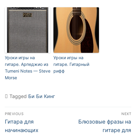
Уроки игры на
Уроки игры на
гитаре. Арпеджио из
гитаре. Гитарный
Tumeni Notes — Steve
рифф
Morse
Tagged
Би Би Кинг
Навигация
PREVIOUS
NEXT
по
Previous
Next
Гитара для
Блюзовые фразы на
post:
post:
записям
начинающих
гитаре для