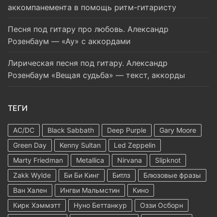
аккомпанемента в помощь ритм-гитаристу
Песня под гитару про любовь. Александр
Розенбаум — «Ау» с аккордами
Лирическая песня под гитару. Александр
Розенбаум «Вещая судьба» — текст, аккорды
ТЕГИ
AC/DC
Black Sabbath
Deep Purple
Gary Moore
Green Day
Kenny Sultan
Led Zeppelin
Marty Friedman
Metallica
Nirvana
Slipknot
Zakk Wylde
Би Би Кинг
Битлз
Блюзовые фразы
Ван Хален
Ингви Мальмстин
Кино
Кирк Хэммэтт
Нуно Беттанкур
Оззи Осборн