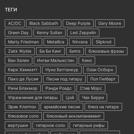
ТЕГИ
AC/DC
Black Sabbath
Deep Purple
Gary Moore
Green Day
Kenny Sultan
Led Zeppelin
Marty Friedman
Metallica
Nirvana
Slipknot
Zakk Wylde
Би Би Кинг
Битлз
Блюзовые фразы
Ван Хален
Ингви Мальмстин
Кино
Кирк Хэммэтт
Нуно Беттанкур
Оззи Осборн
Пако де Лусия
Песни под гитару
Пол Гилберт
Ричи Блэкмор
Рэнди Роадс
Стив Морс
Упражнения для гитары
Цой
Чак Берри
Эрик Клэптон
армейские песни
блюз на гитаре
блюзовое соло
блюзовый аккомпанемент
вертушки
гитарное соло
гитарные рифы