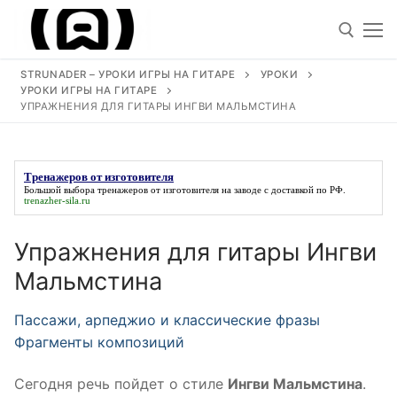
Перейти
к
содержимому
STRUNADER – УРОКИ ИГРЫ НА ГИТАРЕ
УРОКИ
УРОКИ ИГРЫ НА ГИТАРЕ
Искать
УПРАЖНЕНИЯ ДЛЯ ГИТАРЫ ИНГВИ МАЛЬМСТИНА
Искать:
Тренажеров от изготовителя
Большой выбора
тренажеров от изготовителя
на заводе с доставкой по РФ.
trenazher-sila.ru
Уроки
Упражнения для гитары Ингви
Песни под гитару
Мальмстина
Ноты для гитары
Пассажи, арпеджио и классические фразы
Обучение
Фрагменты композиций
Виртуозы гитаристы
Сегодня речь пойдет о стиле
Ингви Мальмстина
.