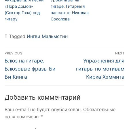
«Пора домой»
гитаре. Гитарный
(Cектор Газа) под
пассаж от Николая
гитару
Соколова
Tagged
Ингви Мальмстин
Навигация
PREVIOUS
NEXT
по
Previous
Next
Блюз на гитаре.
Упражнения для
post:
post:
записям
Блюзовые фразы Би
гитары по мотивам
Би Кинга
Кирка Хэммита
Добавить комментарий
Ваш e-mail не будет опубликован.
Обязательные
поля помечены
*