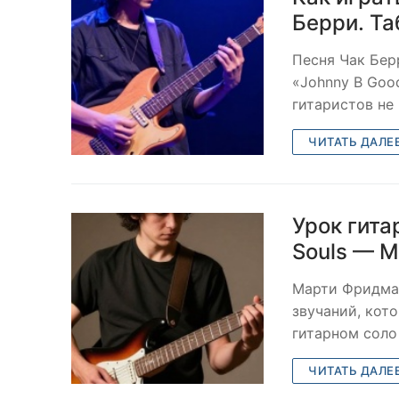
Берри. Та
Песня Чак Бер
«Johnny B Goo
гитаристов не 
ЧИТАТЬ ДАЛЕ
Урок гита
Souls — 
Марти Фридман
звучаний, кото
гитарном соло 
ЧИТАТЬ ДАЛЕ