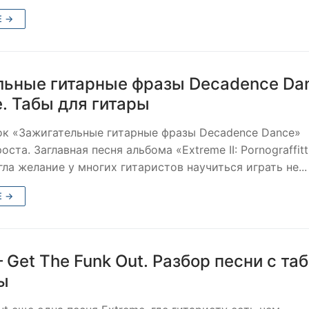
Е →
льные гитарные фразы Decadence Da
. Табы для гитары
ок «Зажигательные гитарные фразы Decadence Dance»
оста. Заглавная песня альбома «Extreme II: Pornograffitt
ла желание у многих гитаристов научиться играть не...
Е →
 Get The Funk Out. Разбор песни с та
ы