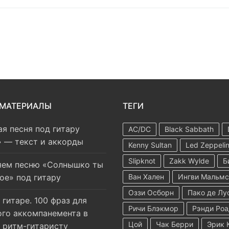
 МАТЕРИАЛЫ
ТЕГИ
я песня под гитару
AC/DC
Black Sabbath
 — текст и аккорды
Kenny Sultan
Led Zeppeli
Slipknot
Zakk Wylde
Б
яем песню «Солнышко ты
Ван Хален
Ингви Мальмс
ое» под гитару
Оззи Осборн
Пако де Лу
 гитаре. 100 фраз для
Ричи Блэкмор
Рэнди Роа
го аккомпанемента в
Цой
Чак Берри
Эрик 
 ритм-гитаристу