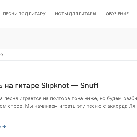
ПЕСНИ ПОД ГИТАРУ
НОТЫ ДЛЯ ГИТАРЫ
ОБУЧЕНИЕ
ЛО
 на гитаре Slipknot — Snuff
у
а песня играется на полтора тона ниже, но будем разб
ном строе. Мы начинаем играть эту песню с аккорда Ля
Е →
исты