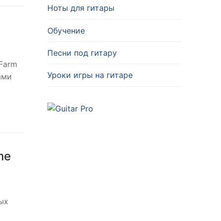
Ноты для гитары
Обучение
Песни под гитару
 Farm
Уроки игры на гитаре
ами
me
ых