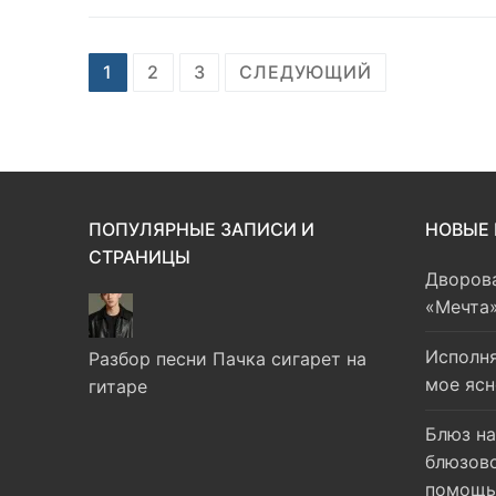
Навигация
1
2
3
СЛЕДУЮЩИЙ
по
записям
ПОПУЛЯРНЫЕ ЗАПИСИ И
НОВЫЕ
СТРАНИЦЫ
Дворова
«Мечта»
Исполн
Разбор песни Пачка сигарет на
мое ясн
гитаре
Блюз на
блюзово
помощь