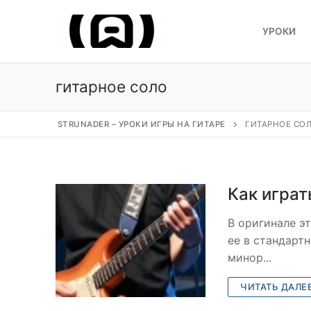
Перейти
к
УРОКИ
содержимому
гитарное соло
STRUNADER – УРОКИ ИГРЫ НА ГИТАРЕ
ГИТАРНОЕ СО
Искать:
Уроки
Как играть
Песни под гитар
В оригинале эт
ее в стандарт
Ноты для гитары
минор...
Обучение
ЧИТАТЬ ДАЛЕ
Виртуозы гитар