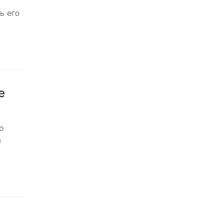
ь его
e
о
з