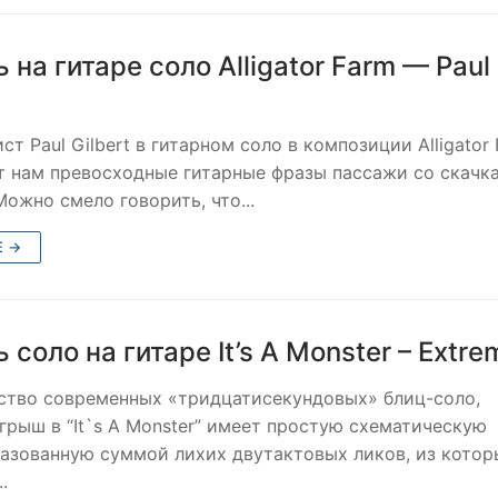
 на гитаре соло Alligator Farm — Paul
ст Paul Gilbert в гитарном соло в композиции Alligator
 нам превосходные гитарные фразы пассажи со скачк
Можно смело говорить, что...
Е →
 соло на гитаре It’s A Monster – Extre
ство современных «тридцатисекундовых» блиц-соло,
грыш в “It`s A Monster” имеет простую схематическую
разованную суммой лихих двутактовых ликов, из котор
.