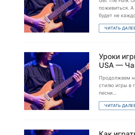
Get The Funk O
поживиться. А
будет не каждо
ЧИТАТЬ ДАЛЕ
Уроки игр
USA — Ча
Продолжаем на
стилю игры в г
песни...
ЧИТАТЬ ДАЛЕ
Как играт