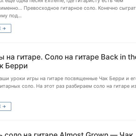
ut еще одна песня Extreme, где гитаристу есть чем
 именно… Превосходное гитарное соло. Конечно сыграт
му под...
Е →
ы на гитаре. Соло на гитаре Back in th
к Берри
ши уроки игры на гитаре посвященные Чак Берри и ег
итарных соло. На этот раз разбираем соло на гитаре и
Е →
ь соло на гитаре Almost Grown — Чак