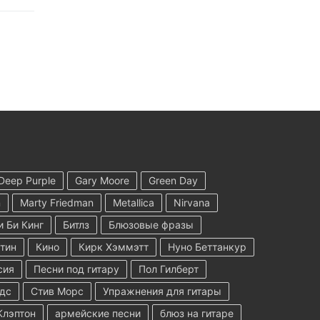
Deep Purple
Gary Moore
Green Day
n
Marty Friedman
Metallica
Nirvana
и Би Кинг
Битлз
Блюзовые фразы
тин
Кино
Кирк Хэммэтт
Нуно Беттанкур
сия
Песни под гитару
Пол Гилберт
дс
Стив Морс
Упражнения для гитары
Клэптон
армейские песни
блюз на гитаре