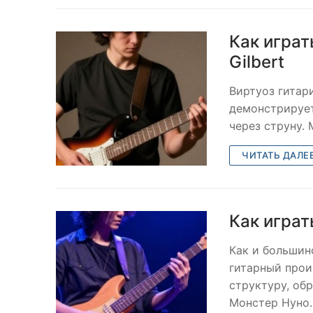
Как играть
Gilbert
Виртуоз гитари
демонстрирует
через струну. 
ЧИТАТЬ ДАЛЕ
Как играть
Как и большин
гитарный прои
структуру, об
Монстер Нуно..