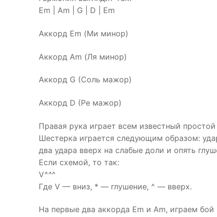
Em | Am | G | D | Em
Аккорд Em (Ми минор)
Аккорд Am (Ля минор)
Аккорд G (Соль мажор)
Аккорд D (Ре мажор)
Правая рука играет всем известный простой
Шестерка играется следующим образом: удар
два удара вверх на слабые доли и опять глуш
Если схемой, то так:
V
^^
^
Где V — вниз, * — глушение, ^ — вверх.
На первые два аккорда Em и Am, играем бой 