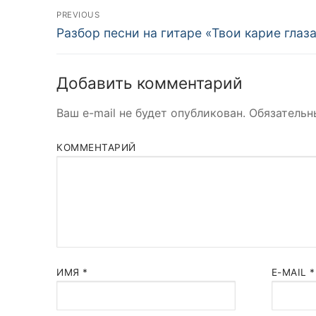
Навигация
PREVIOUS
Previous
Разбор песни на гитаре «Твои карие глаз
по
post:
записям
Добавить комментарий
Ваш e-mail не будет опубликован.
Обязательн
КОММЕНТАРИЙ
ИМЯ
*
E-MAIL
*