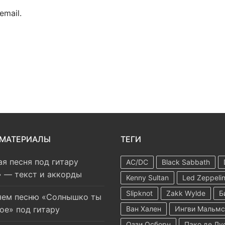
mail.
 МАТЕРИАЛЫ
ТЕГИ
я песня под гитару
AC/DC
Black Sabbath
 — текст и аккорды
Kenny Sultan
Led Zeppeli
Slipknot
Zakk Wylde
Б
яем песню «Солнышко ты
Ван Хален
Ингви Мальмс
ое» под гитару
Оззи Осборн
Пако де Лу