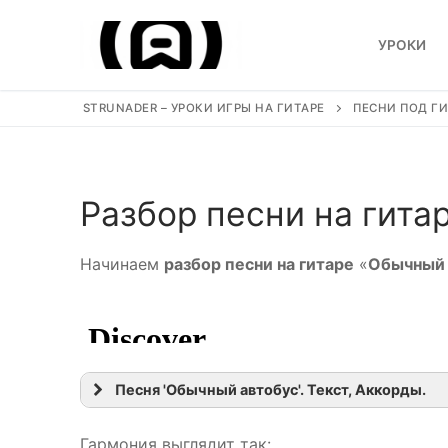
Перейти
к
УРОКИ
содержимому
STRUNADER – УРОКИ ИГРЫ НА ГИТАРЕ
ПЕСНИ ПОД ГИ
Искать:
Разбор песни на гита
Уроки
Начинаем
разбор песни на гитаре
«
Обычный 
Песни под гитар
Ноты для гитары
Обучение
Песня 'Обычный автобус'. Текст, Аккорды.
Виртуозы гитар
Гармония выглядит так: