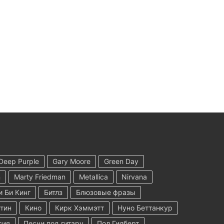
Deep Purple
Gary Moore
Green Day
n
Marty Friedman
Metallica
Nirvana
и Би Кинг
Битлз
Блюзовые фразы
тин
Кино
Кирк Хэммэтт
Нуно Беттанкур
сия
Песни под гитару
Пол Гилберт