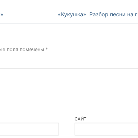
Next
а»
«Кукушка». Разбор песни на 
post:
ые поля помечены
*
САЙТ