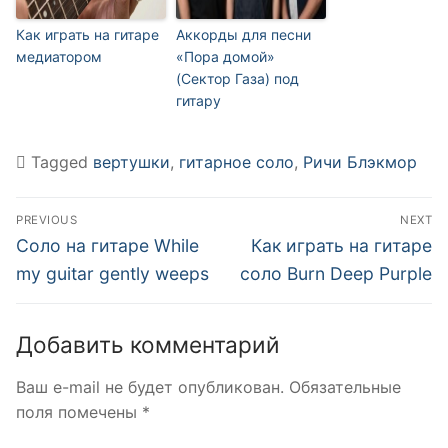
Как играть на гитаре
Аккорды для песни
медиатором
«Пора домой»
(Cектор Газа) под
гитару
Tagged
вертушки
,
гитарное соло
,
Ричи Блэкмор
Навигация
PREVIOUS
NEXT
по
Previous
Next
Соло на гитаре While
Как играть на гитаре
post:
post:
записям
my guitar gently weeps
соло Burn Deep Purple
Добавить комментарий
Ваш e-mail не будет опубликован.
Обязательные
поля помечены
*