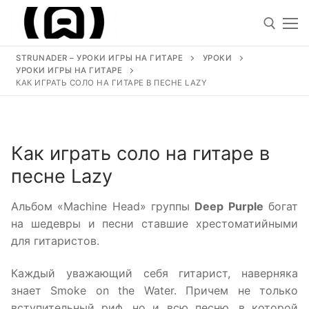
Перейти
к
содержимому
STRUNADER – УРОКИ ИГРЫ НА ГИТАРЕ
УРОКИ
УРОКИ ИГРЫ НА ГИТАРЕ
Искать
КАК ИГРАТЬ СОЛО НА ГИТАРЕ В ПЕСНЕ LAZY
Искать:
Как играть соло на гитаре в
Уроки
песне Lazy
Песни под гитару
Альбом «Machine Head» группы
Deep Purple
богат
Ноты для гитары
на шедевры и песни ставшие хрестоматийными
для гитаристов.
Обучение
Каждый уважающий себя гитарист, наверняка
Виртуозы гитаристы
знает Smoke on the Water. Причем не только
вступительный риф, но и всю песню, в которой