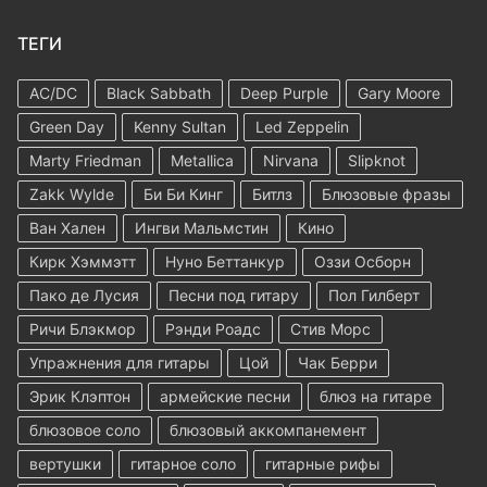
ТЕГИ
AC/DC
Black Sabbath
Deep Purple
Gary Moore
Green Day
Kenny Sultan
Led Zeppelin
Marty Friedman
Metallica
Nirvana
Slipknot
Zakk Wylde
Би Би Кинг
Битлз
Блюзовые фразы
Ван Хален
Ингви Мальмстин
Кино
Кирк Хэммэтт
Нуно Беттанкур
Оззи Осборн
Пако де Лусия
Песни под гитару
Пол Гилберт
Ричи Блэкмор
Рэнди Роадс
Стив Морс
Упражнения для гитары
Цой
Чак Берри
Эрик Клэптон
армейские песни
блюз на гитаре
блюзовое соло
блюзовый аккомпанемент
вертушки
гитарное соло
гитарные рифы