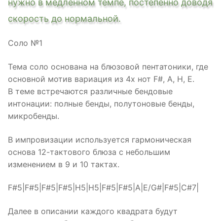
нужно в медленном темпе, постепенно доводя
скорость до нормальной.
Соло №1
Тема соло основана на блюзовой пентатоники, где
основной мотив вариация из 4х нот F#, A, H, E.
В теме встречаются различные бендовые
интонации: полные бенды, полутоновые бенды,
микробенды.
В импровизации используется гармоническая
основа 12-тактового блюза с небольшим
изменением в 9 и 10 тактах.
F#5|F#5|F#5|F#5|H5|H5|F#5|F#5|A|E/G#|F#5|C#7|
Далее в описании каждого квадрата будут