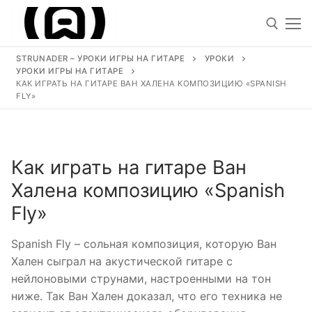
Перейти
к
содержимому
STRUNADER – УРОКИ ИГРЫ НА ГИТАРЕ
УРОКИ
УРОКИ ИГРЫ НА ГИТАРЕ
Искать
КАК ИГРАТЬ НА ГИТАРЕ ВАН ХАЛЕНА КОМПОЗИЦИЮ «SPANISH
FLY»
Искать:
Как играть на гитаре Ван
Уроки
Халена композицию «Spanish
Песни под гитару
Fly»
Ноты для гитары
Spanish Fly – сольная композиция, которую Ван
Обучение
Хален сыграл на акустической гитаре с
нейлоновыми струнами, настроенными на тон
Виртуозы гитаристы
ниже. Так Ван Хален доказал, что его техника не