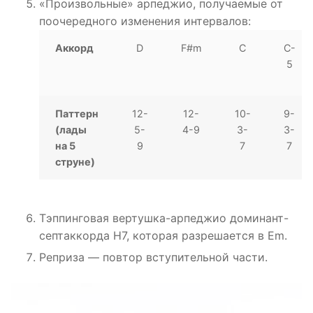
«Произвольные» арпеджио, получаемые от
поочередного изменения интервалов:
Аккорд
D
F#m
C
C-
5
Паттерн
12-
12-
10-
9-
(лады
5-
4-9
3-
3-
на 5
9
7
7
струне)
Тэппинговая вертушка-арпеджио доминант-
септаккорда H7, которая разрешается в Em.
Реприза — повтор вступительной части.