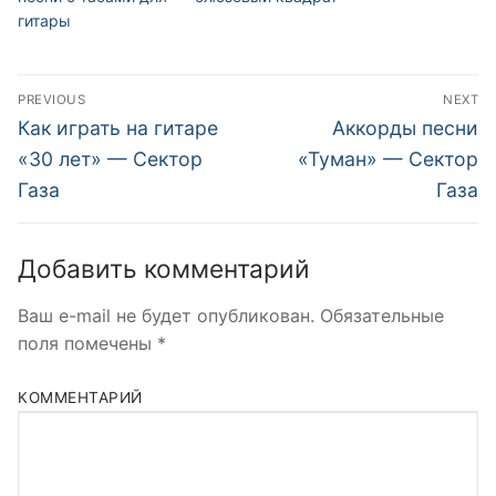
гитары
Навигация
PREVIOUS
NEXT
по
Previous
Next
Как играть на гитаре
Аккорды песни
post:
post:
записям
«30 лет» — Сектор
«Туман» — Сектор
Газа
Газа
Добавить комментарий
Ваш e-mail не будет опубликован.
Обязательные
поля помечены
*
КОММЕНТАРИЙ