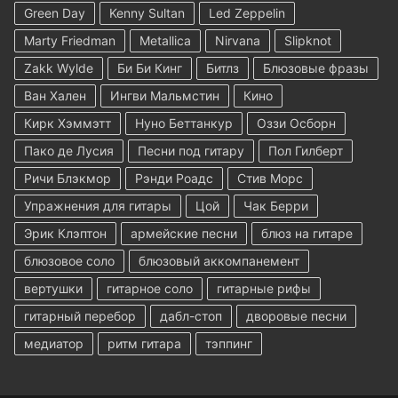
Green Day
Kenny Sultan
Led Zeppelin
Marty Friedman
Metallica
Nirvana
Slipknot
Zakk Wylde
Би Би Кинг
Битлз
Блюзовые фразы
Ван Хален
Ингви Мальмстин
Кино
Кирк Хэммэтт
Нуно Беттанкур
Оззи Осборн
Пако де Лусия
Песни под гитару
Пол Гилберт
Ричи Блэкмор
Рэнди Роадс
Стив Морс
Упражнения для гитары
Цой
Чак Берри
Эрик Клэптон
армейские песни
блюз на гитаре
блюзовое соло
блюзовый аккомпанемент
вертушки
гитарное соло
гитарные рифы
гитарный перебор
дабл-стоп
дворовые песни
медиатор
ритм гитара
тэппинг