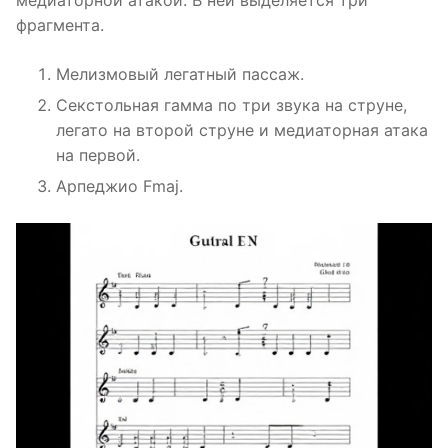
медиаторной атакой. В ней выделяется три
фрагмента.
Мелизмовый легатный пассаж.
Секстольная гамма по три звука на струне,
легато на второй струне и медиаторная атака
на первой.
Арпеджио Fmaj.