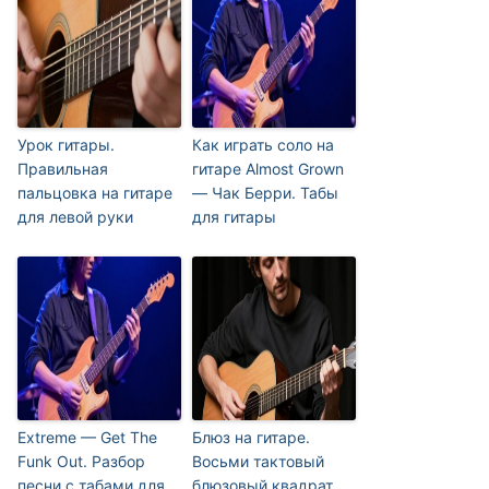
Урок гитары.
Как играть соло на
Правильная
гитаре Almost Grown
пальцовка на гитаре
— Чак Берри. Табы
для левой руки
для гитары
Extreme — Get The
Блюз на гитаре.
Funk Out. Разбор
Восьми тактовый
песни с табами для
блюзовый квадрат