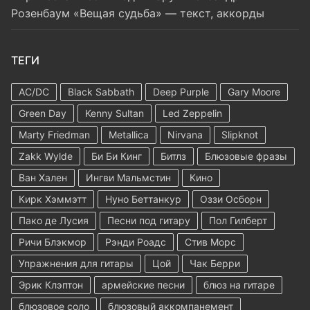
Розенбаум «Вещая судьба» — текст, аккорды
ТЕГИ
AC/DC
Black Sabbath
Deep Purple
Gary Moore
Green Day
Kenny Sultan
Led Zeppelin
Marty Friedman
Metallica
Nirvana
Slipknot
Zakk Wylde
Би Би Кинг
Битлз
Блюзовые фразы
Ван Хален
Ингви Мальмстин
Кино
Кирк Хэммэтт
Нуно Беттанкур
Оззи Осборн
Пако де Лусия
Песни под гитару
Пол Гилберт
Ричи Блэкмор
Рэнди Роадс
Стив Морс
Упражнения для гитары
Цой
Чак Берри
Эрик Клэптон
армейские песни
блюз на гитаре
блюзовое соло
блюзовый аккомпанемент