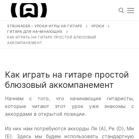
Перейти
к
содержимому
STRUNADER – УРОКИ ИГРЫ НА ГИТАРЕ
УРОКИ
ГИТАРА ДЛЯ НАЧИНАЮЩИХ
Искать
КАК ИГРАТЬ НА ГИТАРЕ ПРОСТОЙ БЛЮЗОВЫЙ
АККОМПАНЕМЕНТ
Искать:
Как играть на гитаре простой
Уроки
блюзовый аккомпанемент
Песни под гитару
Начнем с того, что начинающие гитаристы,
Ноты для гитары
которые читают этот урок уже знакомы с
Обучение
аккордами в открытой позиции.
Виртуозы гитаристы
Из них нам потребуются аккорды Ля (А), Ре (D), Ми
(Е). Здесь мы будем использовать стандартную