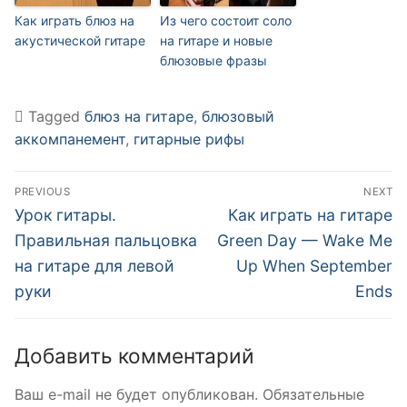
Как играть блюз на
Из чего состоит соло
акустической гитаре
на гитаре и новые
блюзовые фразы
Tagged
блюз на гитаре
,
блюзовый
аккомпанемент
,
гитарные рифы
Навигация
PREVIOUS
NEXT
по
Previous
Next
Урок гитары.
Как играть на гитаре
post:
post:
записям
Правильная пальцовка
Green Day — Wake Me
на гитаре для левой
Up When September
руки
Ends
Добавить комментарий
Ваш e-mail не будет опубликован.
Обязательные