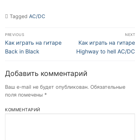
Tagged
AC/DC
Навигация
PREVIOUS
NEXT
по
Previous
Next
Как играть на гитаре
Как играть на гитаре
post:
post:
записям
Back in Black
Highway to hell AC/DC
Добавить комментарий
Ваш e-mail не будет опубликован.
Обязательные
поля помечены
*
КОММЕНТАРИЙ