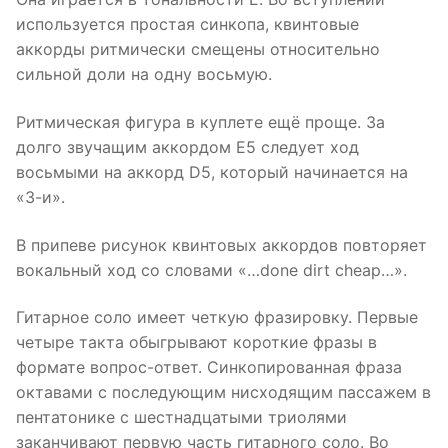
используется простая синкопа, квинтовые
аккорды ритмически смещены относительно
сильной доли на одну восьмую.
Ритмическая фигура в куплете ещё проще. За
долго звучащим аккордом E5 следует ход
восьмыми на аккорд D5, который начинается на
«3-и».
В припеве рисунок квинтовых аккордов повторяет
вокальный ход со словами «…done dirt cheap…».
Гитарное соло имеет четкую фразировку. Первые
четыре такта обыгрывают короткие фразы в
формате вопрос-ответ. Синкопированная фраза
октавами с последующим нисходящим пассажем в
пентатонике с шестнадцатыми триолями
заканчивают первую часть гитарного соло. Во