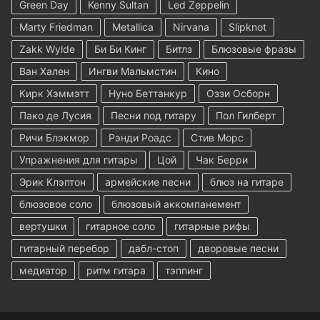
Green Day
Kenny Sultan
Led Zeppelin
Marty Friedman
Metallica
Nirvana
Slipknot
Zakk Wylde
Би Би Кинг
Битлз
Блюзовые фразы
Ван Хален
Ингви Мальмстин
Кино
Кирк Хэммэтт
Нуно Беттанкур
Оззи Осборн
Пако де Лусия
Песни под гитару
Пол Гилберт
Ричи Блэкмор
Рэнди Роадс
Стив Морс
Упражнения для гитары
Цой
Чак Берри
Эрик Клэптон
армейские песни
блюз на гитаре
блюзовое соло
блюзовый аккомпанемент
вертушки
гитарное соло
гитарные рифы
гитарный перебор
дабл-стоп
дворовые песни
медиатор
ритм гитара
тэппинг