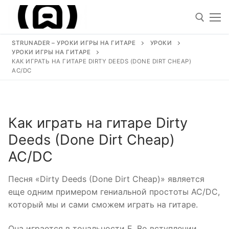
Перейти
к
содержимому
STRUNADER – УРОКИ ИГРЫ НА ГИТАРЕ
УРОКИ
УРОКИ ИГРЫ НА ГИТАРЕ
Искать
КАК ИГРАТЬ НА ГИТАРЕ DIRTY DEEDS (DONE DIRT CHEAP)
AC/DC
Искать:
Как играть на гитаре Dirty
Уроки
Deeds (Done Dirt Cheap)
Песни под гитару
AC/DC
Ноты для гитары
Песня «Dirty Deeds (Done Dirt Cheap)» является
Обучение
еще одним примером гениальной простоты AC/DC,
который мы и сами сможем играть на гитаре.
Виртуозы гитаристы
Она играется в тональности E. Во вступлении